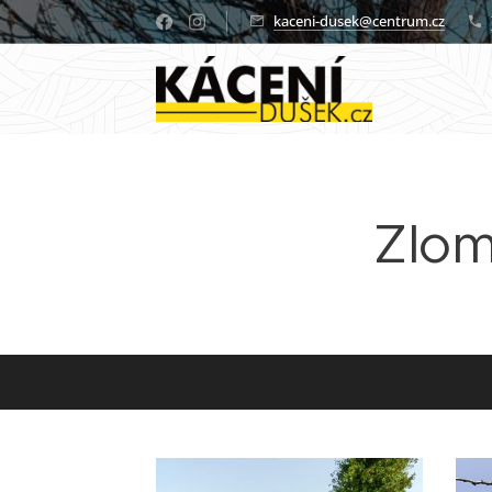
kaceni-dusek@centrum.cz
Zlom