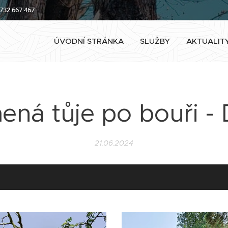
732 667 467
ÚVODNÍ STRÁNKA
SLUŽBY
AKTUALIT
ená tůje po bouři -
21.06.2024