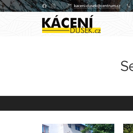
kaceni-dusek@centrum.cz
S