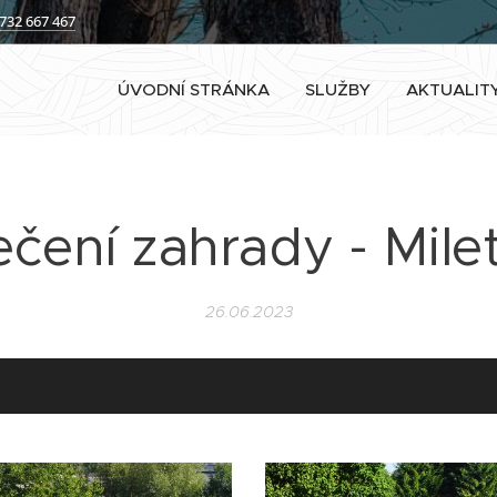
732 667 467
ÚVODNÍ STRÁNKA
SLUŽBY
AKTUALIT
ečení zahrady - Milet
26.06.2023