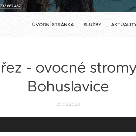
732 667 467
ÚVODNÍ STRÁNKA
SLUŽBY
AKTUALIT
řez - ovocné stromy
Bohuslavice
30.03.2023