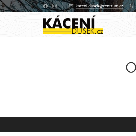
kaceni-dusek@centrum.cz
O