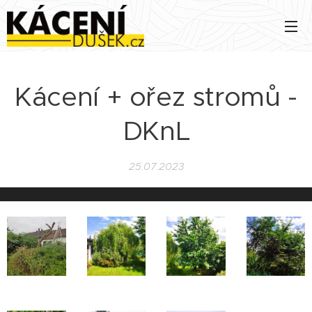
Kácení + ořez stromů -
DKnL
25.07.2023