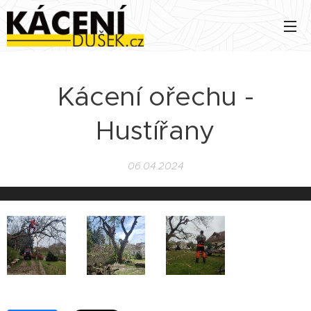
Kácení ořechu -
Hustířany
06.04.2024