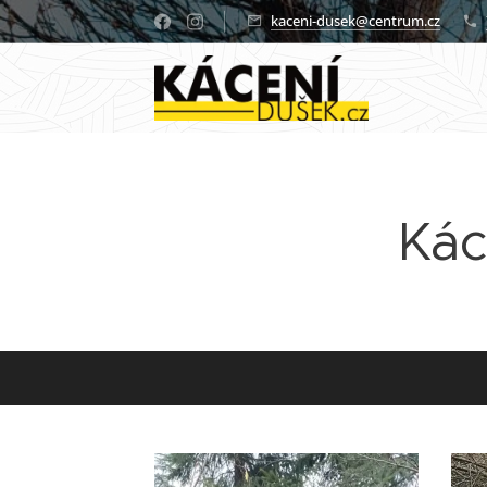
kaceni-dusek@centrum.cz
Kác