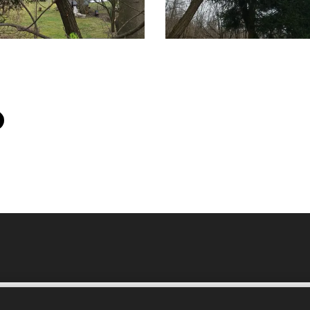
Tel.
:
732 667 467